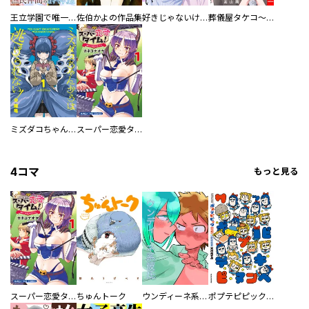
王立学園で唯一魔法が使えない庶民仲間のはずですよね～実は王子様で私を溺愛しているなんて告白はやめてください～
佐伯かよの作品集
好きじゃないけど、抱いてください【電子単行本版／特典おまけ付き】
葬儀屋タケコ～あなたの最期、叶えます【電子単行本版】
ミズダコちゃんからは逃げられない！
スーパー恋愛タイム！～現場でドＳな彼女は自宅でデレる～
4コマ
もっと見る
スーパー恋愛タイム！～現場でドＳな彼女は自宅でデレる～
ちゅんトーク
ウンディーネ系彼氏
ポプテピピック SEASON EIGHT