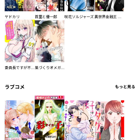
ヤドカリ
首里と優一郎
咲花ソルジャーズ
異世界金融王 ～クローネ・ゴルディオンの覇道～
委員長ですが不良になるほど恋してます！
巣づくりオメガバース
ラブコメ
もっと見る