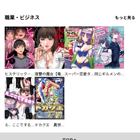
職業・ビジネス
もっと見る
ヒステリック・ハーレム～搾られる男と堕ちる女～【電子単行本版】
復讐の魔女【電子単行本版】
スーパー恋愛タイム！～現場でドＳな彼女は自宅でデレる～
同じギルメンの声が好き
え、ここでするの？ アイドルのファンが知らない日常
ドカクエ 異世界ドカコッククエスト