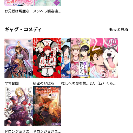
お兄様は馬鹿なんですか？～地味王女は婚約破棄に巻き込まれる～
メンヘラ製造機の公爵令息（過保護）が溺愛してきます
ギャグ・コメディ
もっと見る
ヤマ台国
秘密のいばら
推しへの愛を誓いますか？～アラサー女子、推しは逃げぬが人生逃げる～
2人（匹）くらし。
ドロンジョさまは転生しても悪役令嬢のままだった
ドロンジョさまは転生しても悪役令嬢のままだった【分冊版】