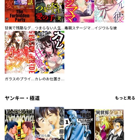
甘美で残酷なグリム童話 禁断の宴
つまらない人生に愛の手を(笑)
毒親ステージママ ～売れるためには家族も駒～
イジワルな彼
ガラスのプライド
カレのお仕置き★
ヤンキー・極道
もっと見る