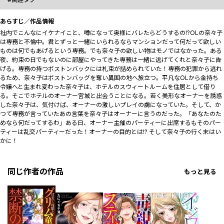
あらすじ／作品情報
社内でこんなにイケナイこと、噂になって奥様にバレたらどうするの!?OLの奈々子
は専務と不倫中。君とずっと一緒にいられるならマンションだって何だって欲しい
ものは何でもあげるという専務。でも奈々子の欲しい物はモノではなかった。ある
夜、約束の日でもないのに部屋にやってきた専務は一緒に逃げてくれと奈々子に告
げる。専務の持つボストンバックには札束が詰められていた――！専務の犯罪から逃れ
るため、奈々子はボストンバッグを奪い異国の地へ旅立つ。平凡なOLから金持ち
令嬢へと生まれ変わった奈々子は、ホテルのスウィートルームを住居として借り
る。そこでホテルのオーナー宮城と出会うことになる。若く美形なオーナーを誘惑
した奈々子は、気付けば、オーナーの激しいプレイの虜になっていた。そして、か
つて専務が言っていたあの言葉を奈々子はオーナーに言うのだった。「あなたのた
めなら何だってするわ」ある日、オーナー主催のパーティーに出席するもそのパー
ティーは乱交パーティーだった――！オーナーの目的とは!? そして奈々子の行く末はい
かに！
同じ作者の作品
もっと見る