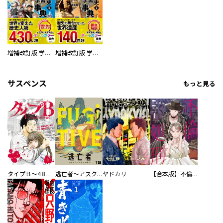
増補改訂版 学研まんが NEW世界の歴史 別巻 人物学習事典
増補改訂版 学研まんが NEW世界の歴史 別巻 世界遺産学習事典
サスペンス
もっと見る
タイプＢ～48時間後、致死率100％～【単話】
逃亡者～アスクレピオスの杖～
ヤドカリ
【合本版】不倫処刑