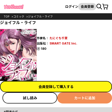
カート
検索
ログイン
会員登録
TOP
コミック
ジョイフル・ライフ
ジョイフル・ライフ
作家名：
たにぐち千賀
出版社：
SMART GATE Inc.
ポイント
180
会員登録して購入する
試し読み
カートに追加
関連タグ