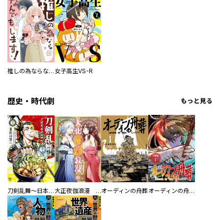
推しの為ならなんでもします！
女子高生VS-R
歴史・時代劇
もっと見る
刀剣乱舞～日本号つれづれ酒～
大正夜伽浪漫 －金曜日の花嫁—
オーディンの舟葬
オーディンの舟葬 分冊版