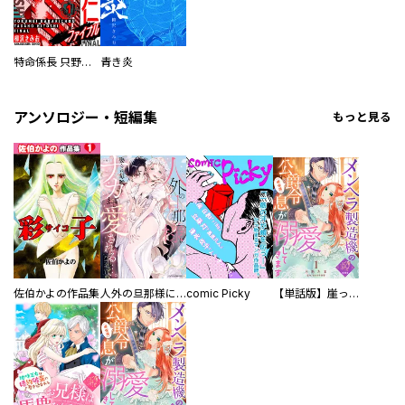
特命係長 只野仁ファイナル 愛蔵版
青き炎
アンソロジー・短編集
もっと見る
佐伯かよの作品集
人外の旦那様に娶られ毎晩ナカまで愛される…。アンソロジー
comic Picky
【単話版】崖っぷち令嬢ですが、意地と策略で幸せになります！シリーズ