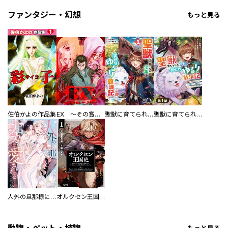
ファンタジー・幻想
もっと見る
佐伯かよの作品集
EX ～その賞金稼ぎは、世界の出口を探す～【単行本版】
聖獣に育てられた少年の異世界ゆるり放浪記～神様からもらったチート魔法で、仲間たちとスローライフを満喫中～
聖獣に育てられた少年の異世界ゆるり放浪記～神様からもらったチート魔法で、仲間たちとスローライフを満喫中～【分冊版】
人外の旦那様に娶られ毎晩ナカまで愛される…。アンソロジー
オルクセン王国史