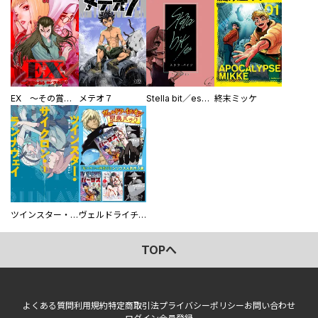
EX ～その賞金稼ぎは、世界の出口を探す～【単行本版】
メテオ７
Stella bit／es【単話版】
終末ミッケ
ツインスター・サイクロン・ランナウェイ
ヴェルドライチオシ聖典パック 『転スラ』ミニ画集付き シリウス人気作３選
TOPへ
よくある質問
利用規約
特定商取引法
プライバシーポリシー
お問い合わせ