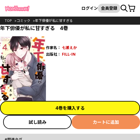
カート
検索
ログイン
会員登録
TOP
コミック
年下俳優が私に甘すぎる
年下俳優が私に甘すぎる 4巻
作家名：
七瀬えか
出版社：
FILL-IN
4巻を購入する
試し読み
カートに追加
関連タグ