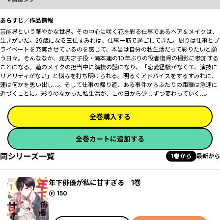
あらすじ／作品情報
芸能界という華やかな世界。その中心に咲く花を彩る仕事であるヘア＆メイクは、
生きがいだ。29歳になる三住すみれは、仕事一筋で過ごしてきた。周りは仕事とプ
ライベートを充実させているのを感じて、本当は自分の私生活だって彩りたいと願
う日々。そんななか、元天才子役・滝本蓮の10年ぶりの役者復帰の撮影に参加する
ことになる。蓮のメイクの担当中に演技の話になり、「恋愛経験がなくて、演技に
リアリティがない」と悩みを打ち明けられる。明るくアドバイスをするすみれに、
蓮は何かを思い出し…。そして仕事の帰り道、ある事件からふたりの距離は急速に
近づくことに。彩りのなかった私生活が、この日から少しずつ変わっていく…。
全巻購入する
全巻カートに追加する
同シリーズ一覧
1巻から
最新から
年下俳優が私に甘すぎる 1巻
ポイント
150