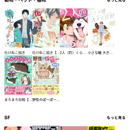
動物・ペット・植物
もっと見る
化けねこ招き
化けねこ招き【描きおろし付合冊版】
2人（匹）くらし。
小さな瞳 大きな鼓動
まろまろ日和【豪華版】
野性のぽーぽー【豪華版】
SF
もっと見る