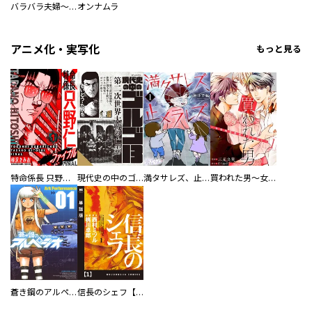
バラバラ夫婦～手足をなくした夫はまだ生きてる
オンナムラ
アニメ化・実写化
もっと見る
特命係長 只野仁ファイナル 愛蔵版
現代史の中のゴルゴ13
満タサレズ、止メラレズ
買われた男～女性限定快感セラピスト～【描き下ろしおまけ付き特装版】
蒼き鋼のアルペジオ
信長のシェフ【単話版】