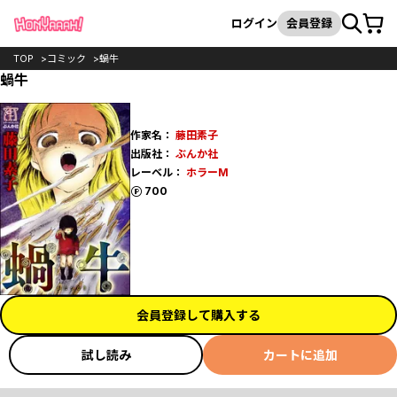
カート
検索
ログイン
会員登録
TOP
コミック
蝸牛
蝸牛
作家名：
藤田素子
出版社：
ぶんか社
レーベル：
ホラーM
ポイント
700
会員登録して購入する
試し読み
カートに追加