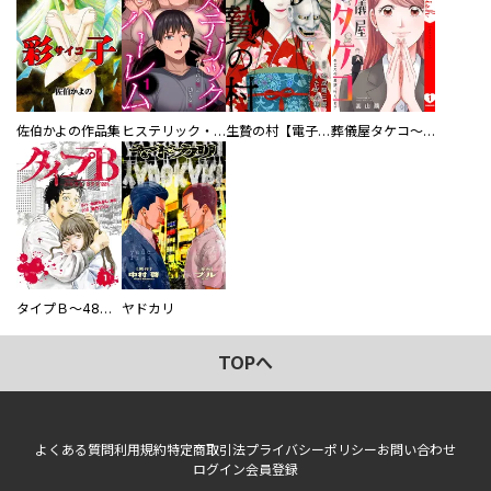
佐伯かよの作品集
ヒステリック・ハーレム～搾られる男と堕ちる女～【電子単行本版】
生贄の村【電子単行本版】
葬儀屋タケコ～あなたの最期、叶えます【電子単行本版】
タイプＢ～48時間後、致死率100％～【単話】
ヤドカリ
TOPへ
よくある質問
利用規約
特定商取引法
プライバシーポリシー
お問い合わせ
ログイン
会員登録