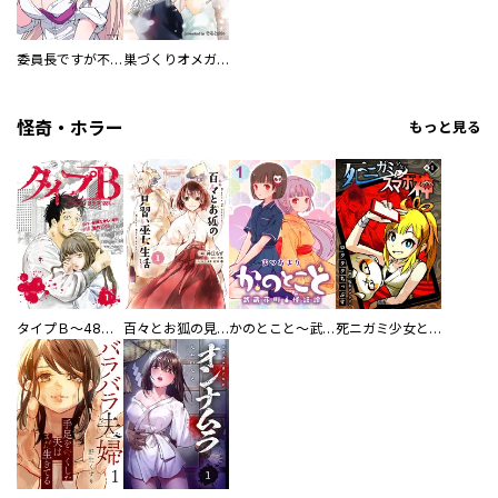
委員長ですが不良になるほど恋してます！
巣づくりオメガバース
怪奇・ホラー
もっと見る
タイプＢ～48時間後、致死率100％～【単話】
百々とお狐の見習い巫女生活【単行本版】
かのとこと～武蔵花町怪話譚～ 【連載版】
死ニガミ少女とスマホ神