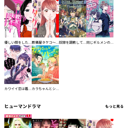
優しい顔をした親友は、夫と不倫して私の家に入り込んできた。
葬儀屋タケコ～あなたの最期、叶えます【電子単行本版】
奴隷を調教してハーレム作る
同じギルメンの声が好き
カワイイ恋は着飾らない
カラちゃんとシトーさんと、 【分冊版】
ヒューマンドラマ
もっと見る