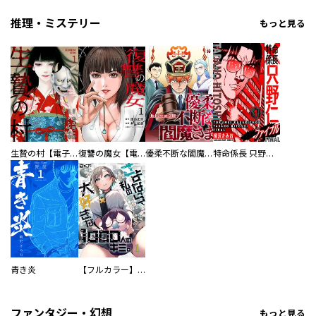
推理・ミステリー
もっと見る
生贄の村【電子単行本版】
復讐の魔女【電子単行本版】
優柔不断な閻魔さま
特命係長 只野仁ファイナル 愛蔵版
青き炎
【フルカラー】さよなら、私の大好きな１０００人のキミ。
ファンタジー・幻想
もっと見る