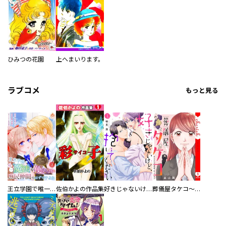
ひみつの花園
上へまいります。
ラブコメ
もっと見る
王立学園で唯一魔法が使えない庶民仲間のはずですよね～実は王子様で私を溺愛しているなんて告白はやめてください～
佐伯かよの作品集
好きじゃないけど、抱いてください【電子単行本版／特典おまけ付き】
葬儀屋タケコ～あなたの最期、叶えます【電子単行本版】