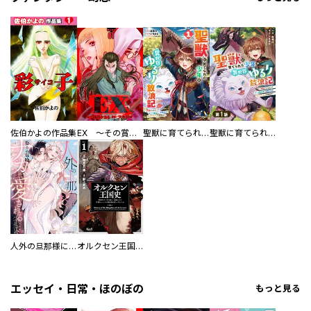
佐伯かよの作品集
EX ～その賞金稼ぎは、世界の出口を探す～【単行本版】
聖獣に育てられた少年の異世界ゆるり放浪記～神様からもらったチート魔法で、仲間たちとスローライフを満喫中～
聖獣に育てられた少年の異世界ゆるり放浪記～神様からもらったチート魔法で、仲間たちとスローライフを満喫中～【分冊版】
人外の旦那様に娶られ毎晩ナカまで愛される…。アンソロジー
オルクセン王国史
エッセイ・日常・ほのぼの
もっと見る