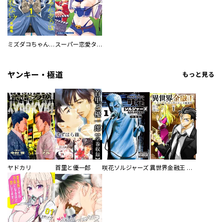
ミズダコちゃんからは逃げられない！
スーパー恋愛タイム！～現場でドＳな彼女は自宅でデレる～
ヤンキー・極道
もっと見る
ヤドカリ
首里と優一郎
咲花ソルジャーズ
異世界金融王 ～クローネ・ゴルディオンの覇道～