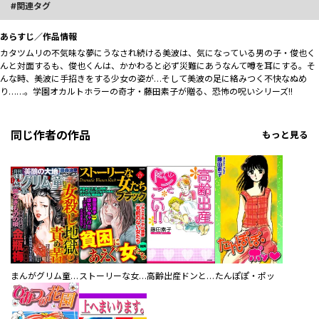
関連タグ
あらすじ／作品情報
カタツムリの不気味な夢にうなされ続ける美波は、気になっている男の子・俊也く
んと対面するも、俊也くんは、かかわると必ず災難にあうなんて噂を耳にする。そ
んな時、美波に手招きをする少女の姿が…そして美波の足に絡みつく不快なぬめ
り……。学園オカルトホラーの奇才・藤田素子が贈る、恐怖の呪いシリーズ!!
同じ作者の作品
もっと見る
まんがグリム童話
ストーリーな女たち ブラック
高齢出産ドンとこい！！
たんぽぽ・ポッ