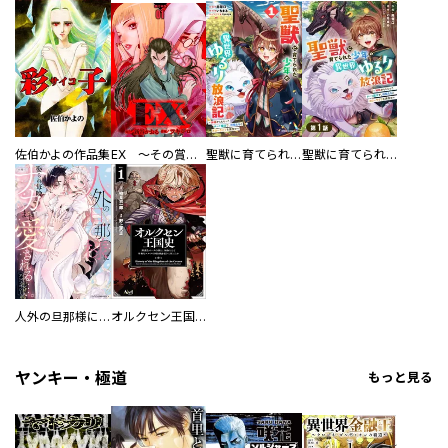
佐伯かよの作品集
EX ～その賞金稼ぎは、世界の出口を探す～【単行本版】
聖獣に育てられた少年の異世界ゆるり放浪記～神様からもらったチート魔法で、仲間たちとスローライフを満喫中～
聖獣に育てられた少年の異世界ゆるり放浪記～神様からもらったチート魔法で、仲間たちとスローライフを満喫中～【分冊版】
人外の旦那様に娶られ毎晩ナカまで愛される…。アンソロジー
オルクセン王国史
ヤンキー・極道
もっと見る