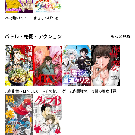
VS必勝ガイド
まさしんげ～る
バトル・格闘・アクション
もっと見る
刀剣乱舞～日本号つれづれ酒～
EX ～その賞金稼ぎは、世界の出口を探す～【単行本版】
ゲーム内最強の『裏ボス』に転生したので、主人公の代わりに最速クリアを目指します！【電子単行本版】
復讐の魔女【電子単行本版】