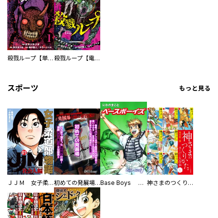
殺戮ループ【単話】
殺戮ループ【電子単行本版】
スポーツ
もっと見る
ＪＪＭ 女子柔道部物語 社会人編
初めての発展場 【白抜き修正版】
Base Boys 新装版
神さまのつくりかた。スーパー大合本