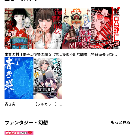
生贄の村【電子単行本版】
復讐の魔女【電子単行本版】
優柔不断な閻魔さま
特命係長 只野仁ファイナル 愛蔵版
青き炎
【フルカラー】さよなら、私の大好きな１０００人のキミ。
ファンタジー・幻想
もっと見る