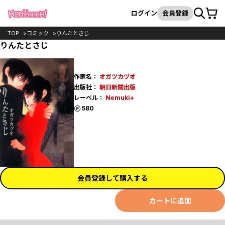
カート
検索
ログイン
会員登録
TOP
コミック
りんたとさじ
りんたとさじ
作家名：
オガツカヅオ
出版社：
朝日新聞出版
レーベル：
Nemuki+
ポイント
580
会員登録して購入する
カートに追加