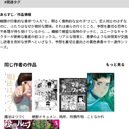
関連タグ
あらすじ／作品情報
眼鏡が印象的な青年“りんた”と、明るく情熱的な女の子“さじ”。恋人同士のはずな
のに、ふたりはなぜか微妙な関係。それは彼らの行くところ、予想を裏切る恐怖と
不条理が待ち受けているから…。繊細で緻密な独特のタッチと、ユニークなキャラ
クターが新鮮な著者の初コミックス。リアルな現実と、悪夢のような非現実が交錯
し読者を奇妙な世界へといざなう、予想を裏切る面白さの異色青春ホラー連作シリ
ーズ。
同じ作者の作品
もっと見る
魔法はつづく
絶脈ドキュメント 死刑執行マニュアル
嗚呼、刑務所物語 加古川刑務所編 計算工場マネーウォーズ
ことなかれ