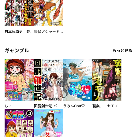
日本極道史 昭和編 スーパー大合本
探偵犬シャードック（新装版）
ギャンブル
もっと見る
ちぃ
回胴創世記 パチスロを創った男達
うみんChu♡
職業、ニセモノ～あなたに偽は見抜けない【電子単行本版】