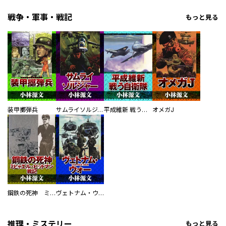
戦争・軍事・戦記
もっと見る
装甲擲弾兵
サムライソルジャー SAMURAI SOLDIER
平成維新 戦う自衛隊
オメガJ
鋼鉄の死神 ミヒャエル・ビットマン戦記
ヴェトナム・ウォー VIETNAM WAR
推理・ミステリー
もっと見る