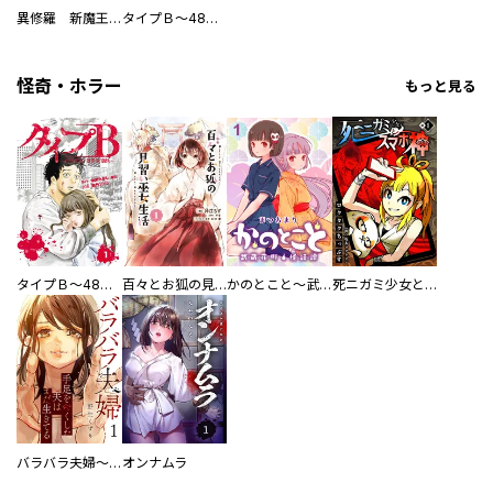
異修羅 新魔王戦争
タイプＢ～48時間後、致死率100％～【単話】
怪奇・ホラー
もっと見る
タイプＢ～48時間後、致死率100％～【単話】
百々とお狐の見習い巫女生活【単行本版】
かのとこと～武蔵花町怪話譚～ 【連載版】
死ニガミ少女とスマホ神
バラバラ夫婦～手足をなくした夫はまだ生きてる
オンナムラ