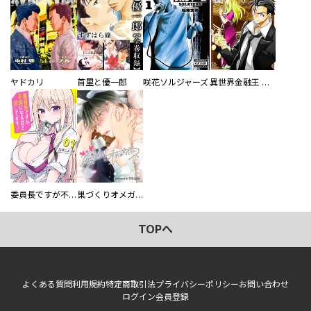
ヤドカリ
首里と優一郎
咲花ソルジャーズ
異世界金融王 ～クローネ・ゴルディオンの覇道～
委員長ですが不良になるほど恋してます！
巣づくりオメガバース
TOPへ
よくある質問
利用規約
特定商取引法
プライバシーポリシー
お問い合わせ
ログイン
会員登録