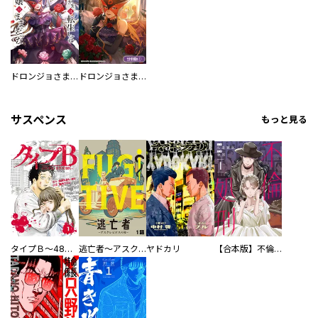
ドロンジョさまは転生しても悪役令嬢のままだった
ドロンジョさまは転生しても悪役令嬢のままだった【分冊版】
サスペンス
もっと見る
タイプＢ～48時間後、致死率100％～【単話】
逃亡者～アスクレピオスの杖～
ヤドカリ
【合本版】不倫処刑