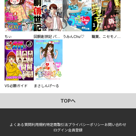
ちぃ
回胴創世記 パチスロを創った男達
うみんChu♡
職業、ニセモノ～あなたに偽は見抜けない【電子単行本版】
VS必勝ガイド
まさしんげ～る
TOPへ
よくある質問
利用規約
特定商取引法
プライバシーポリシー
お問い合わせ
ログイン
会員登録