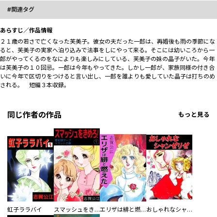
関連タグ
あらすじ／作品情報
２１歳の若さで亡くなった芙美子。彼女の夫だった一郎は、再婚後も雨の季節にな
ると、芙美子の実家へ泊り込みで法事をしにやって来る。そこには幼いころから一
郎がやってくるのをなによりも楽しみにしている、芙美子の妹の晶子がいた。今年
は芙美子の１０回忌。一郎は今年もやってきた。しかし一郎が、家族同様の付き合
いに今年で区切りをつけると言い出し、一郎を誰よりも愛していた晶子は打ちのめ
される。 短編３本収録。
同じ作者の作品
もっと見る
虹子ララバイ
スマッシュをきめろ！
エリザは緋と燃えた
おしゃれなシャンゼリゼ