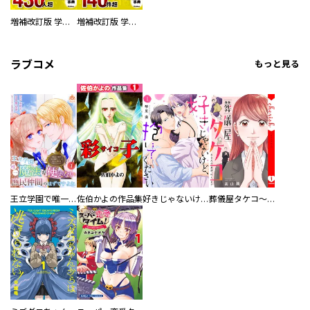
増補改訂版 学研まんが NEW世界の歴史 別巻 人物学習事典
増補改訂版 学研まんが NEW世界の歴史 別巻 世界遺産学習事典
ラブコメ
もっと見る
王立学園で唯一魔法が使えない庶民仲間のはずですよね～実は王子様で私を溺愛しているなんて告白はやめてください～
佐伯かよの作品集
好きじゃないけど、抱いてください【電子単行本版／特典おまけ付き】
葬儀屋タケコ～あなたの最期、叶えます【電子単行本版】