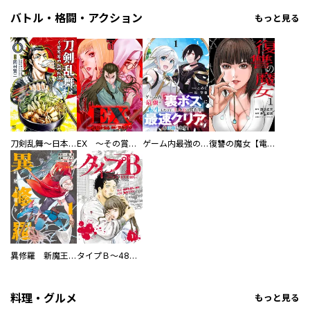
バトル・格闘・アクション
もっと見る
刀剣乱舞～日本号つれづれ酒～
EX ～その賞金稼ぎは、世界の出口を探す～【単行本版】
ゲーム内最強の『裏ボス』に転生したので、主人公の代わりに最速クリアを目指します！【電子単行本版】
復讐の魔女【電子単行本版】
異修羅 新魔王戦争
タイプＢ～48時間後、致死率100％～【単話】
料理・グルメ
もっと見る