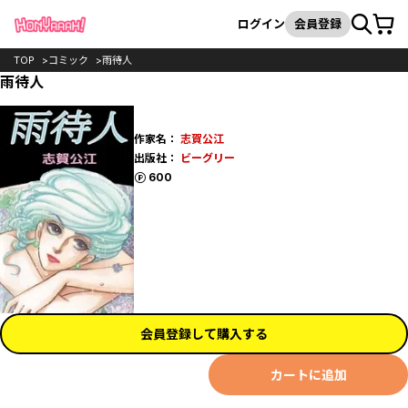
カート
検索
ログイン
会員登録
TOP
コミック
雨待人
雨待人
作家名：
志賀公江
出版社：
ビーグリー
ポイント
600
会員登録して購入する
カートに追加