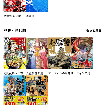
特命係長 只野仁ファイナル 愛蔵版
青き炎
歴史・時代劇
もっと見る
刀剣乱舞～日本号つれづれ酒～
大正夜伽浪漫 －金曜日の花嫁—
オーディンの舟葬
オーディンの舟葬 分冊版