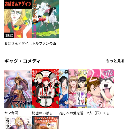
おばさんアゲイン
トルファンの西
ギャグ・コメディ
もっと見る
ヤマ台国
秘密のいばら
推しへの愛を誓いますか？～アラサー女子、推しは逃げぬが人生逃げる～
2人（匹）くらし。