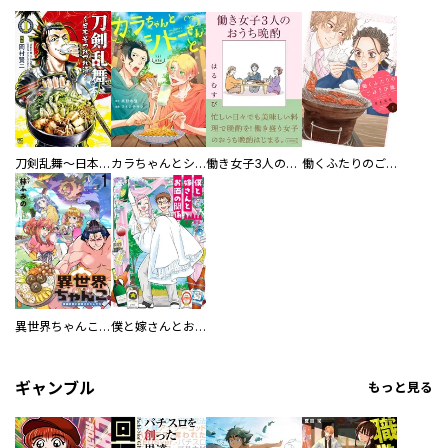
刀剣乱舞～日本号つれづれ酒～
カラちゃんとシトーさんと、 【分冊版】
働き女子3人のおうち晩酌
働くふたりのごほうび飯
異世界ちゃんこ～横綱目前に召喚されたんだが～ 【連載版】
僕と嫁さんとお酒の関係
ギャンブル
もっと見る