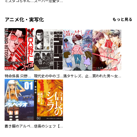
ミズダコちゃんからは逃げられない！
スーパー恋愛タイム！～現場でドＳな彼女は自宅でデレる～
アニメ化・実写化
もっと見る
特命係長 只野仁ファイナル 愛蔵版
現代史の中のゴルゴ13
満タサレズ、止メラレズ
買われた男～女性限定快感セラピスト～【描き下ろしおまけ付き特装版】
蒼き鋼のアルペジオ
信長のシェフ【単話版】