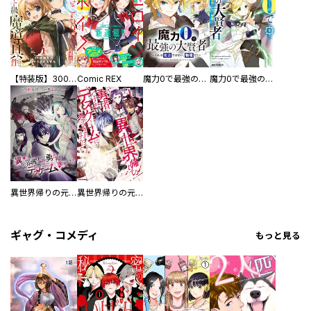
【特装版】300年引きこもり、作り続けてしまった骨董品《魔導具》が、軒並みチート級の魔導具だった件
Comic REX
魔力0で最強の大賢者～それは魔法ではない、物理だ！～ 連載版
魔力0で最強の大賢者 ～それは魔法ではない、物理だ！～
異世界帰りの元勇者ですが、デスゲームに巻き込まれました 連載版
異世界帰りの元勇者ですが、デスゲームに巻き込まれました
ギャグ・コメディ
もっと見る