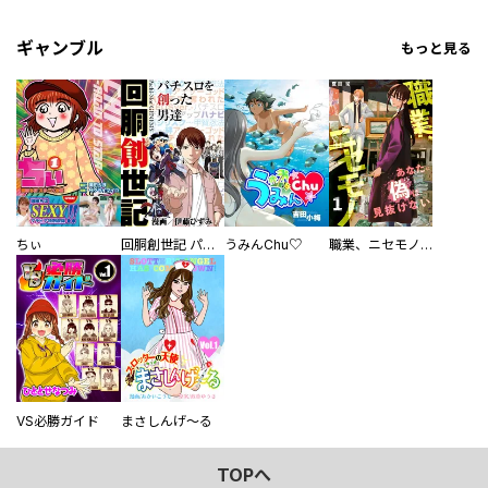
ギャンブル
もっと見る
ちぃ
回胴創世記 パチスロを創った男達
うみんChu♡
職業、ニセモノ～あなたに偽は見抜けない【電子単行本版】
VS必勝ガイド
まさしんげ～る
TOPへ