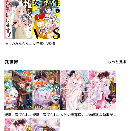
推しの為ならなんでもします！
女子高生VS-R
異世界
もっと見る
聖獣に育てられた少年の異世界ゆるり放浪記～神様からもらったチート魔法で、仲間たちとスローライフを満喫中～
聖獣に育てられた少年の異世界ゆるり放浪記～神様からもらったチート魔法で、仲間たちとスローライフを満喫中～【分冊版】
人外の旦那様に娶られ毎晩ナカまで愛される…。アンソロジー
過保護な執事が私の婚活を邪魔してきます！ 分冊版