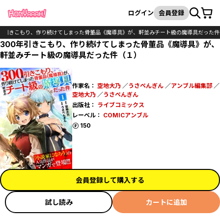
カート
検索
ログイン
会員登録
0年引きこもり、作り続けてしまった骨董品《魔導具》が、軒並みチート級の魔導具だった件
300年引きこもり、作り続けてしまった骨董品《魔導具》が、
軒並みチート級の魔導具だった件（１）
作家名：
空地大乃
／
うさぺんぎん
／
アンブル編集部
／
空地大乃
／
うさぺんぎん
出版社：
ライブコミックス
レーベル：
COMICアンブル
ポイント
150
会員登録して購入する
試し読み
カートに追加