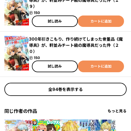
導具》が、軒並みチート級の魔導具だった件（１
９）
ポイント
150
試し読み
カートに追加
300年引きこもり、作り続けてしまった骨董品《魔
導具》が、軒並みチート級の魔導具だった件（２
０）
ポイント
150
試し読み
カートに追加
全94巻を表示する
同じ作者の作品
もっと見る