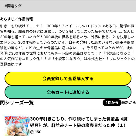
関連タグ
あらすじ／作品情報
引きこもり続けて……え？ 300年！？ハイエルフのエドソンはある日、驚愕の事
実を知る。魔導具の研究に没頭し、つい３徹してしまった気分でいたら……なんと
300年も経っていたのだ！300年後の世界を知るため、外界に出ることを決意した
エドソン。300年も経っているのだから、自分の発明した馬のいらない馬車や瞬間
移動の扉など、カビの生えた骨董品に違いない……。そう思っていたのだが、彼の
発明は300年後の世界においてもチート級の逸品ばかりで――！？「小説家になろう」
の人気作品をコミック化！！※「小説家になろう」は株式会社ヒナプロジェクトの
登録商標です
会員登録して全巻購入する
全巻カートに追加する
同シリーズ一覧
1巻から
最新から
300年引きこもり、作り続けてしまった骨董品《魔
導具》が、軒並みチート級の魔導具だった件（１）
ポイント
150