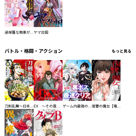
過保護な執事が私の婚活を邪魔してきます！
ヤマ台国
バトル・格闘・アクション
もっと見る
刀剣乱舞～日本号つれづれ酒～
EX ～その賞金稼ぎは、世界の出口を探す～【単行本版】
ゲーム内最強の『裏ボス』に転生したので、主人公の代わりに最速クリアを目指します！【電子単行本版】
復讐の魔女【電子単行本版】