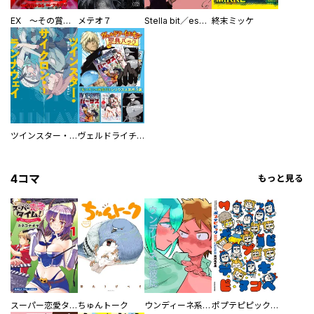
EX ～その賞金稼ぎは、世界の出口を探す～【単行本版】
メテオ７
Stella bit／es【単話版】
終末ミッケ
ツインスター・サイクロン・ランナウェイ
ヴェルドライチオシ聖典パック 『転スラ』ミニ画集付き シリウス人気作３選
4コマ
もっと見る
スーパー恋愛タイム！～現場でドＳな彼女は自宅でデレる～
ちゅんトーク
ウンディーネ系彼氏
ポプテピピック SEASON EIGHT