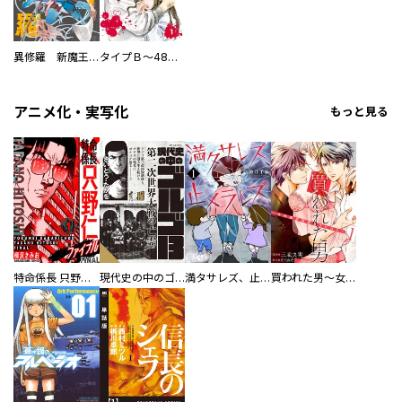
異修羅 新魔王戦争
タイプＢ～48時間後、致死率100％～【単話】
アニメ化・実写化
もっと見る
特命係長 只野仁ファイナル 愛蔵版
現代史の中のゴルゴ13
満タサレズ、止メラレズ
買われた男～女性限定快感セラピスト～【描き下ろしおまけ付き特装版】