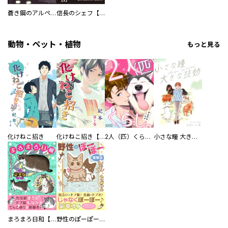
蒼き鋼のアルペジオ
信長のシェフ【単話版】
動物・ペット・植物
もっと見る
化けねこ招き
化けねこ招き【描きおろし付合冊版】
2人（匹）くらし。
小さな瞳 大きな鼓動
まろまろ日和【豪華版】
野性のぽーぽー【豪華版】