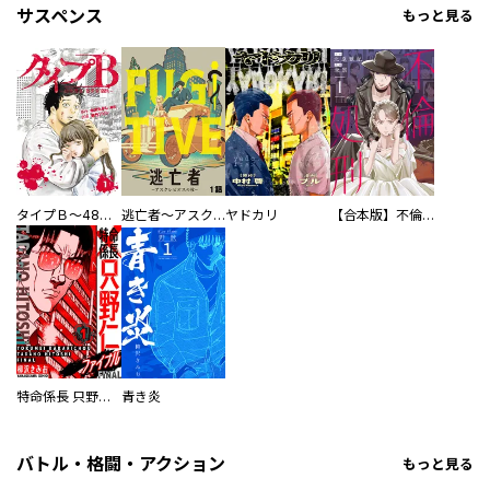
サスペンス
もっと見る
タイプＢ～48時間後、致死率100％～【単話】
逃亡者～アスクレピオスの杖～
ヤドカリ
【合本版】不倫処刑
特命係長 只野仁ファイナル 愛蔵版
青き炎
バトル・格闘・アクション
もっと見る