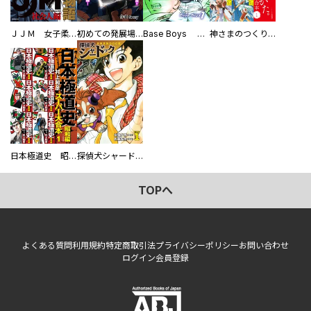
ＪＪＭ 女子柔道部物語 社会人編
初めての発展場 【白抜き修正版】
Base Boys 新装版
神さまのつくりかた。スーパー大合本
日本極道史 昭和編 スーパー大合本
探偵犬シャードック（新装版）
TOPへ
よくある質問
利用規約
特定商取引法
プライバシーポリシー
お問い合わせ
ログイン
会員登録