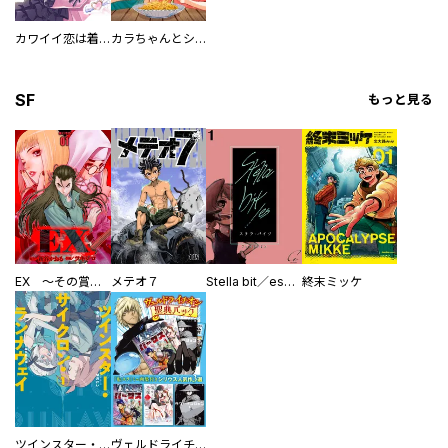
カワイイ恋は着飾らない
カラちゃんとシトーさんと、 【分冊版】
SF
もっと見る
EX ～その賞金稼ぎは、世界の出口を探す～【単行本版】
メテオ７
Stella bit／es【単話版】
終末ミッケ
ツインスター・サイクロン・ランナウェイ
ヴェルドライチオシ聖典パック 『転スラ』ミニ画集付き シリウス人気作３選