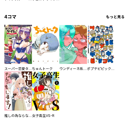
4コマ
もっと見る
スーパー恋愛タイム！～現場でドＳな彼女は自宅でデレる～
ちゅんトーク
ウンディーネ系彼氏
ポプテピピック SEASON EIGHT
推しの為ならなんでもします！
女子高生VS-R