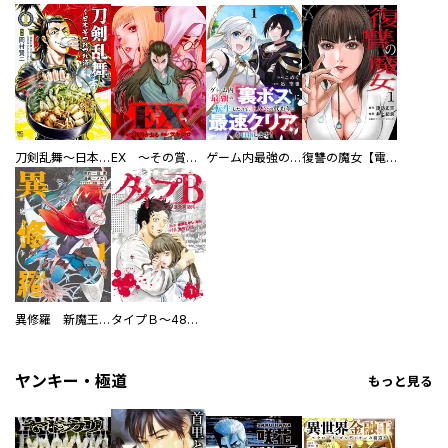
刀剣乱舞～日本号つれづれ酒～
EX ～その賞金稼ぎは、世界の出口を探す～【単行本版】
ゲーム内最強の『裏ボス』に転生したので、主人公の代わりに最速クリアを目指します！【電子単行本版】
復讐の魔女【電子単行本版】
異修羅 新魔王戦争
タイプＢ～48時間後、致死率100％～【単話】
ヤンキー・極道
もっと見る