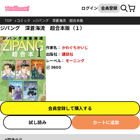
カート
検索
ログイン
会員登録
TOP
コミック
ジパング 深蒼海流 超合本版
ジパング 深蒼海流 超合本版（１）
作家名：
かわぐちかいじ
出版社：
講談社
レーベル：
モーニング
ポイント
3600
会員登録して購入する
試し読み
カートに追加
関連タグ