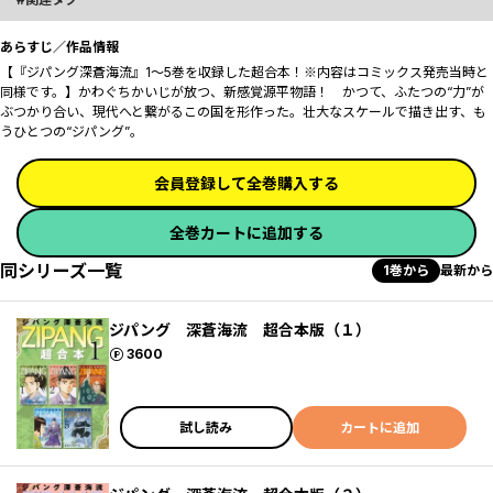
あらすじ／作品情報
【『ジパング深蒼海流』1～5巻を収録した超合本！※内容はコミックス発売当時と
同様です。】かわぐちかいじが放つ、新感覚源平物語！ かつて、ふたつの“力”が
ぶつかり合い、現代へと繋がるこの国を形作った。壮大なスケールで描き出す、も
うひとつの“ジパング”。
会員登録して全巻購入する
全巻カートに追加する
同シリーズ一覧
1巻から
最新から
ジパング 深蒼海流 超合本版（１）
ポイント
3600
試し読み
カートに追加