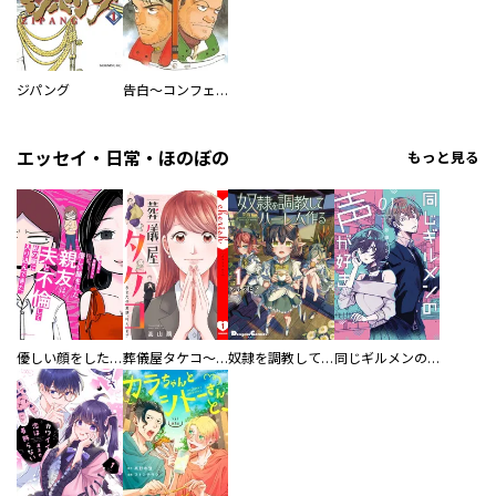
ジパング
告白～コンフェッション～
エッセイ・日常・ほのぼの
もっと見る
優しい顔をした親友は、夫と不倫して私の家に入り込んできた。
葬儀屋タケコ～あなたの最期、叶えます【電子単行本版】
奴隷を調教してハーレム作る
同じギルメンの声が好き