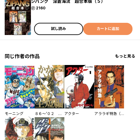
ジパング 深蒼海流 超合本版（５）
ポイント
2160
試し読み
カートに追加
同じ作者の作品
もっと見る
モーニング
８６～’０２ かわぐちかいじ全短編
アクター
アララギ特急（エクスプレス）