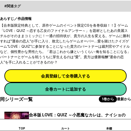
関連タグ
あらすじ／作品情報
【合本版限定特典として、原作ゲームのイベント限定CGを各巻収録！！】ゲーム
「LOVE：QUIZ ～恋する乙女のファイナルアンサー～」を題材としたあの美麗ス
チルがそのままコミックに！一通の招待状が、貴方の人生を変える。ゲームに勝利
すれば“運命の恋人”が手に入り、敗北したらゲームオーバー…愛を賭けたクイズゲ
ーム“LOVE：QUIZ”に参加することになった貴方のパートナーは裁判官やアイドル
など、個性豊かな男性たち。「君はこれから嫌というくらい 俺を知ることになる」
パートナーとゲームを戦ううちに芽生えるのは“愛”。貴方は優勝報酬“運命の恋
人”を手に入れることができるのか？
会員登録して全巻購入する
全巻カートに追加する
同シリーズ一覧
1巻から
最新から
合本版 LOVE：QUIZ ～小悪魔なカレは、ナイショの
恋人～ ハヅキ編【合本版限定特典付き】1
ポイント
400
TOP
カート
本棚