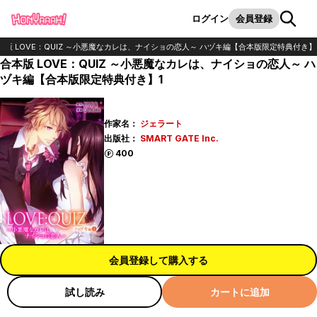
カート
検索
ログイン
会員登録
本版 LOVE：QUIZ ～小悪魔なカレは、ナイショの恋人～ ハヅキ編【合本版限定特典付き】
合本版 LOVE：QUIZ ～小悪魔なカレは、ナイショの恋人～ ハ
ヅキ編【合本版限定特典付き】1
作家名：
ジェラート
出版社：
SMART GATE Inc.
ポイント
400
会員登録して購入する
試し読み
カートに追加