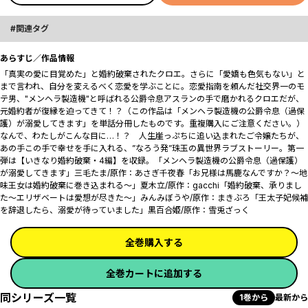
関連タグ
あらすじ／作品情報
「真実の愛に目覚めた」と婚約破棄されたクロエ。さらに「愛嬌も色気もない」と
まで言われ、自分を変えるべく恋愛を学ぶことに。恋愛指南を頼んだ社交界一のモ
テ男、"メンヘラ製造機"と呼ばれる公爵令息アスランの手で磨かれるクロエだが、
元婚約者が復縁を迫ってきて！？（この作品は「メンヘラ製造機の公爵令息（過保
護）が溺愛してきます」を単話分冊したものです。重複購入にご注意ください。）
なんで、わたしがこんな目に…！？ 人生崖っぷちに追い込まれたご令嬢たちが、
あの手この手で幸せを手に入れる、”なろう発”珠玉の異世界ラブストーリー。第一
弾は【いきなり婚約破棄・4編】を収録。「メンヘラ製造機の公爵令息（過保護）
が溺愛してきます」三毛たま/原作：あさぎ千夜春「お兄様は馬鹿なんですか？～地
味王女は婚約破棄に巻き込まれる～」夏木立/原作：gacchi「婚約破棄、承りまし
た～エリザベートは愛想が尽きた～」みんみぼうや/原作：まきぶろ「王太子妃候補
を辞退したら、溺愛が待っていました」黒百合姫/原作：雪兎ざっく
全巻購入する
全巻カートに追加する
同シリーズ一覧
1巻から
最新から