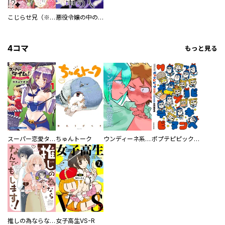
こじらせ兄（※夫）が再プロポーズ！？ ～あの日助けた幼い兄妹が、怒濤の勢いで恩返ししてきます～
悪役令嬢の中の人～断罪された転生者のため嘘つきヒロインに復讐いたします～ 【連載版】
4コマ
もっと見る
スーパー恋愛タイム！～現場でドＳな彼女は自宅でデレる～
ちゅんトーク
ウンディーネ系彼氏
ポプテピピック SEASON EIGHT
推しの為ならなんでもします！
女子高生VS-R