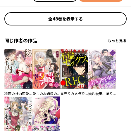
全48巻を表示する
同じ作者の作品
もっと見る
秘密の社内恋愛～XL彼氏から溺愛されています～
愛しのお姉様の前世がゴリラですが、わたくしが幸せにしてみせます
見守りカメラでクズ夫の不倫セックス●RECしちゃいました（分冊版）
婚約破棄、承りました～エリザベートは愛想が尽きた～