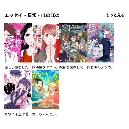
エッセイ・日常・ほのぼの
もっと見る
優しい顔をした親友は、夫と不倫して私の家に入り込んできた。
葬儀屋タケコ～あなたの最期、叶えます【電子単行本版】
奴隷を調教してハーレム作る
同じギルメンの声が好き
カワイイ恋は着飾らない
カラちゃんとシトーさんと、 【分冊版】