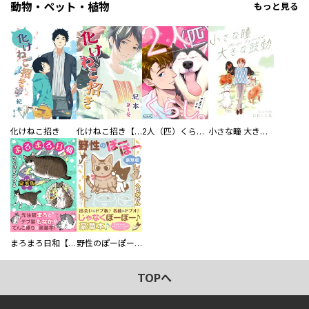
動物・ペット・植物
もっと見る
化けねこ招き
化けねこ招き【描きおろし付合冊版】
2人（匹）くらし。
小さな瞳 大きな鼓動
まろまろ日和【豪華版】
野性のぽーぽー【豪華版】
TOPへ