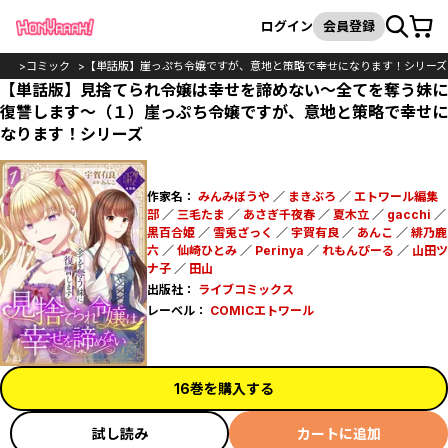
カート
検索
ログイン
会員登録
OP
コミック
【単話版】崖っぷち令嬢ですが、意地と策略で幸せになります！シリーズ
【単話版】見捨てられ令嬢は幸せを諦めない～全てを奪う妹に
復讐します～（１）崖っぷち令嬢ですが、意地と策略で幸せに
なります！シリーズ
作家名：
みんみぼうや
／
まきぶろ
／
エトワール編集
部
／
三毛たま
／
あさぎ千夜春
／
夏木立
／
gacchi
／
黒百合姫
／
雪兎ざっく
／
宇賀有良
／
あんこ
／
緋乃鹿
六
／
仙崎ひとみ
／
Perinya
／
れもんぴーる
／
山田ツ
ナ子
／
田山
出版社：
ライブコミックス
レーベル：
COMICエトワール
16巻を購入する
試し読み
カートに追加