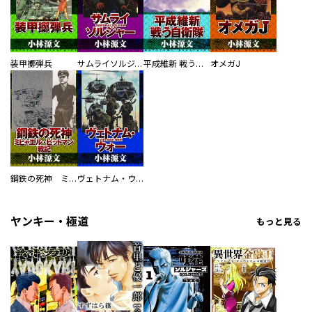
装甲擲弾兵
サムライソルジャー SAMURAI SOLDIER
平成維新 戦う自衛隊
オメガJ
鋼鉄の死神 ミヒャエル・ビットマン戦記
ヴェトナム・ウォー VIETNAM WAR
ヤンキー・極道
もっと見る