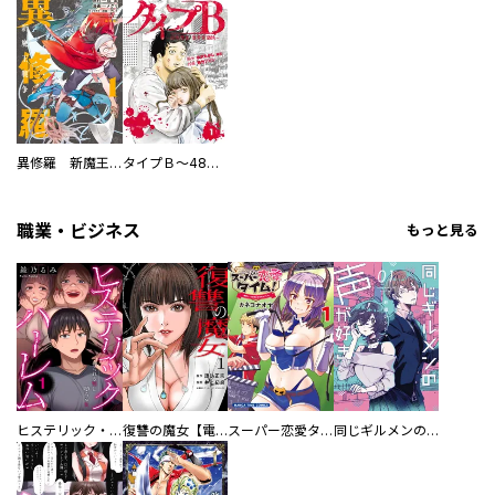
異修羅 新魔王戦争
タイプＢ～48時間後、致死率100％～【単話】
職業・ビジネス
もっと見る
ヒステリック・ハーレム～搾られる男と堕ちる女～【電子単行本版】
復讐の魔女【電子単行本版】
スーパー恋愛タイム！～現場でドＳな彼女は自宅でデレる～
同じギルメンの声が好き