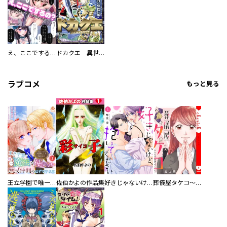
え、ここでするの？ アイドルのファンが知らない日常
ドカクエ 異世界ドカコッククエスト
ラブコメ
もっと見る
王立学園で唯一魔法が使えない庶民仲間のはずですよね～実は王子様で私を溺愛しているなんて告白はやめてください～
佐伯かよの作品集
好きじゃないけど、抱いてください【電子単行本版／特典おまけ付き】
葬儀屋タケコ～あなたの最期、叶えます【電子単行本版】