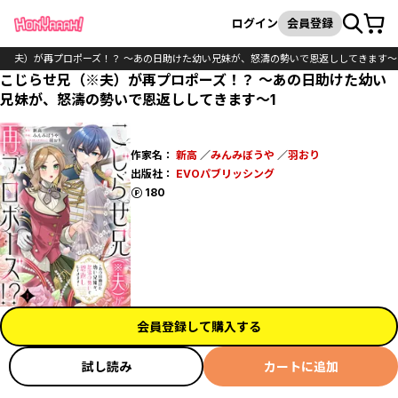
カート
検索
ログイン
会員登録
（※夫）が再プロポーズ！？ ～あの日助けた幼い兄妹が、怒濤の勢いで恩返ししてきます～
こじらせ兄（※夫）が再プロポーズ！？ ～あの日助けた幼い
兄妹が、怒濤の勢いで恩返ししてきます～1
作家名：
新高
／
みんみぼうや
／
羽おり
出版社：
EVOパブリッシング
ポイント
180
会員登録して購入する
試し読み
カートに追加