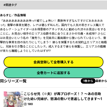
関連タグ
あらすじ／作品情報
「――あああああああああ怖っ!! 嘘でしょ怖い！ 貴族怖すぎなんですけどおおおおお
っ!!」衝撃の事実を聞き、レナは堪らず叫んだ。国内でも人気の若きドレス職人で
あるレナ・シュナイダーはお得意様のアネッテ夫人に勧められ渋々お見合いをする
ことに。お見合い相手のエリアス伯爵令息に会うとまさかの15歳・未成年!? さらに
はお見合いという名の「身売り」を兄妹共に義両親から強いられているという、衝
撃的な事実を目の当たりにしてしまう！ 彼らを保護するため契約上エリアスと結婚
し、兄妹を引き取ることにしたレナ。成人するまで彼らを保護し、エリアスの婚期
が来たら離婚しようとしていたはずが――!?
会員登録して全巻購入する
全巻カートに追加する
同シリーズ一覧
1巻から
最新から
こじらせ兄（※夫）が再プロポーズ！？ ～あの日助
けた幼い兄妹が、怒濤の勢いで恩返ししてきます～1
ポイント
180