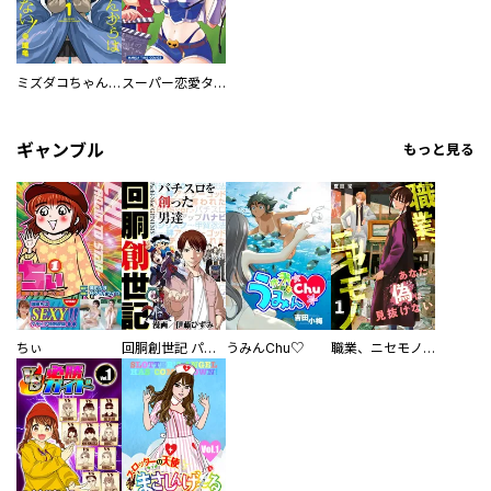
ミズダコちゃんからは逃げられない！
スーパー恋愛タイム！～現場でドＳな彼女は自宅でデレる～
ギャンブル
もっと見る
ちぃ
回胴創世記 パチスロを創った男達
うみんChu♡
職業、ニセモノ～あなたに偽は見抜けない【電子単行本版】