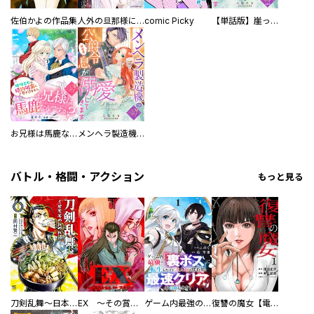
佐伯かよの作品集
人外の旦那様に娶られ毎晩ナカまで愛される…。アンソロジー
comic Picky
【単話版】崖っぷち令嬢ですが、意地と策略で幸せになります！シリーズ
お兄様は馬鹿なんですか？～地味王女は婚約破棄に巻き込まれる～
メンヘラ製造機の公爵令息（過保護）が溺愛してきます
バトル・格闘・アクション
もっと見る
刀剣乱舞～日本号つれづれ酒～
EX ～その賞金稼ぎは、世界の出口を探す～【単行本版】
ゲーム内最強の『裏ボス』に転生したので、主人公の代わりに最速クリアを目指します！【電子単行本版】
復讐の魔女【電子単行本版】