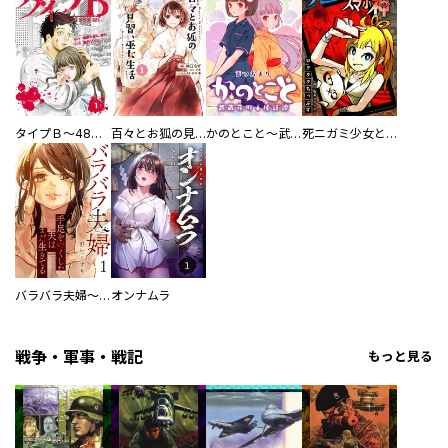
タイプＢ～48時間後、致死率100％～【単話】
百々とお狐の見習い巫女生活【単行本版】
かのとこと～武蔵花町怪話譚～ 【連載版】
死ニガミ少女とスマホ神
バラバラ夫婦～手足をなくした夫はまだ生きてる
オンナムラ
戦争・軍事・戦記
もっと見る