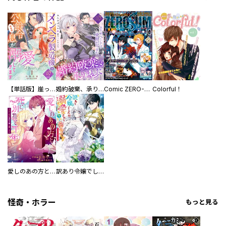
【単話版】崖っぷち令嬢ですが、意地と策略で幸せになります！シリーズ
婚約破棄、承りました～エリザベートは愛想が尽きた～
Comic ZERO-SUM (コミック ゼロサム)
Colorful！
愛しのあの方と死に別れて千年～今日も私は悪役令嬢を演じます～
訳あり令嬢でしたが、溺愛されて今では幸せです アンソロジーコミック
怪奇・ホラー
もっと見る