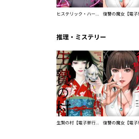
ヒステリック・ハーレム～搾られる男と堕ちる女～【電子単行本版】
推理・ミステリー
生贄の村【電子単行本版】