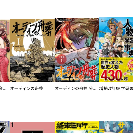
大正夜伽浪漫 －金曜日の花嫁—
オーディンの舟葬
オーディンの舟葬 分冊版