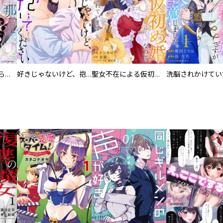
人外の旦那様に娶られ毎晩ナカまで愛される…。アンソロジー
好きじゃないけど、抱いてください【電子単行本版／特典おまけ付き】
聖女不在による仮初め婚なのに、不器用な王太子に溺愛されています【電子単行本版／特典おまけ付き】