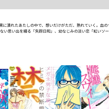
黒に潰れたあたしの中で、想いだけがただ、熟れていく――。血
ない思い出を綴る「失踪日和」、幼なじみの淡い恋「紅いソー