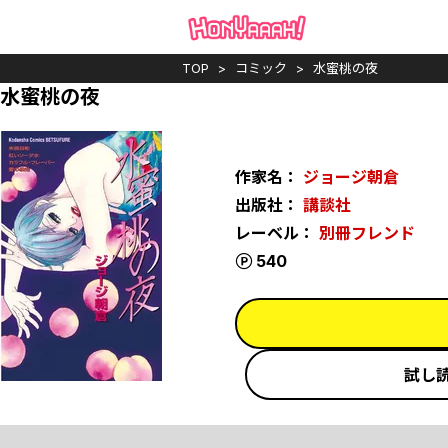
TOP
コミック
水蜜桃の夜
水蜜桃の夜
作家名：
ジョージ朝倉
出版社：
講談社
レーベル：
別冊フレンド
ポイント
540
試し