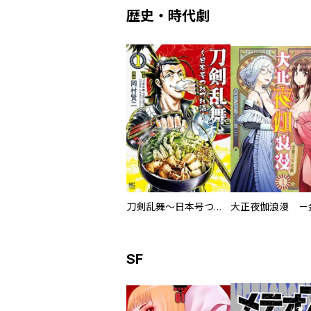
歴史・時代劇
刀剣乱舞～日本号つれづれ酒～
SF