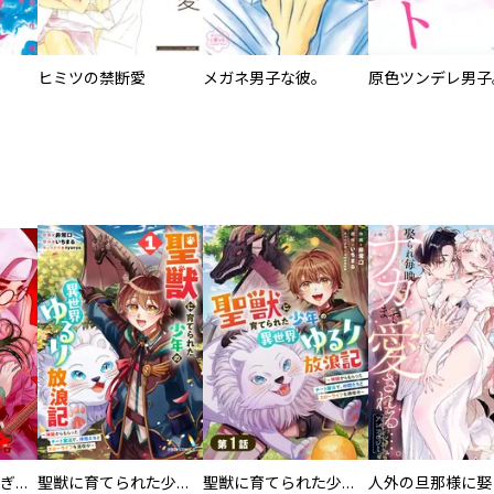
ヒミツの禁断愛
メガネ男子な彼。
EX ～その賞金稼ぎは、世界の出口を探す～【単行本版】
聖獣に育てられた少年の異世界ゆるり放浪記～神様からもらったチート魔法で、仲間たちとスローライフを満喫中～
聖獣に育てられた少年の異世界ゆるり放浪記～神様からもらったチート魔法で、仲間たちとスローライフを満喫中～【分冊版】