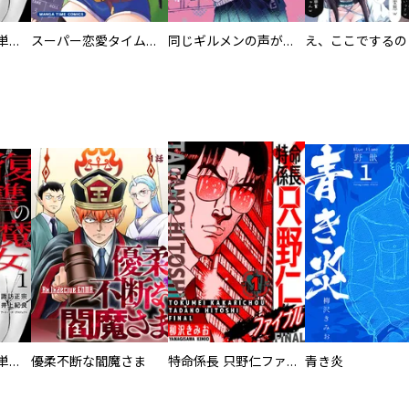
復讐の魔女【電子単行本版】
スーパー恋愛タイム！～現場でドＳな彼女は自宅でデレる～
同じギルメンの声が好き
復讐の魔女【電子単行本版】
優柔不断な閻魔さま
特命係長 只野仁ファイナル 愛蔵版
青き炎