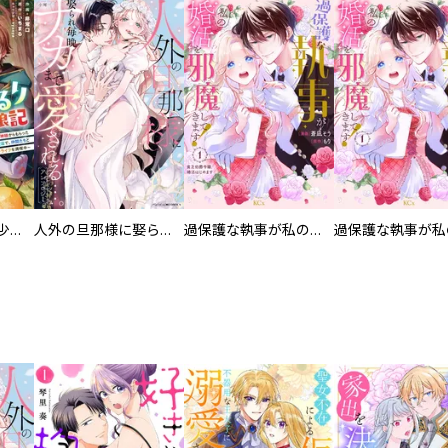
聖獣に育てられた少年の異世界ゆるり放浪記～神様からもらったチート魔法で、仲間たちとスローライフを満喫中～【分冊版】
人外の旦那様に娶られ毎晩ナカまで愛される…。アンソロジー
過保護な執事が私の婚活を邪魔してきます！ 分冊版