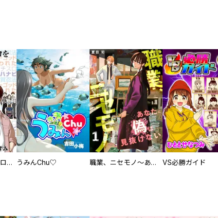
回胴創世記 パチスロを創った男達
うみんChu♡
職業、ニセモノ～あなたに偽は見抜けない【電子単行本版】
VS必勝ガイド