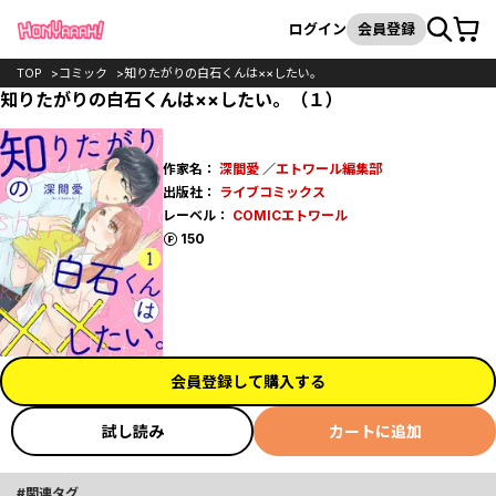
カート
検索
ログイン
会員登録
TOP
コミック
知りたがりの白石くんは××したい。
知りたがりの白石くんは××したい。（１）
作家名：
深間愛
／
エトワール編集部
出版社：
ライブコミックス
レーベル：
COMICエトワール
ポイント
150
会員登録して購入する
試し読み
カートに追加
関連タグ