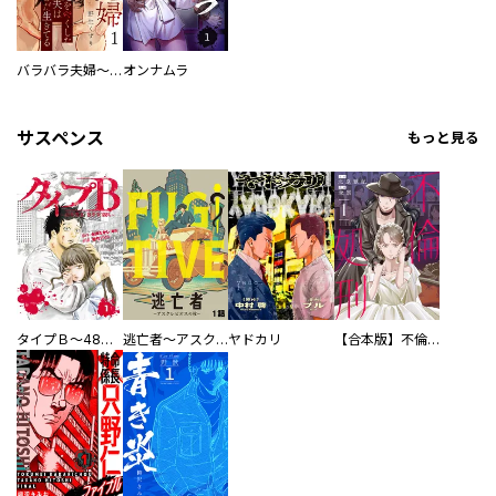
バラバラ夫婦～手足をなくした夫はまだ生きてる
オンナムラ
サスペンス
もっと見る
タイプＢ～48時間後、致死率100％～【単話】
逃亡者～アスクレピオスの杖～
ヤドカリ
【合本版】不倫処刑