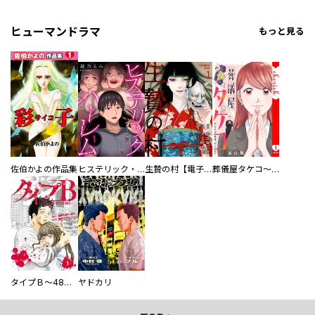
ヒューマンドラマ
もっと見る
佐伯かよの作品集
ヒステリック・ハーレム～搾られる男と堕ちる女～【電子単行本版】
生贄の村【電子単行本版】
葬儀屋タケコ～あなたの最期、叶えます【電子単行本版】
タイプＢ～48時間後、致死率100％～【単話】
ヤドカリ