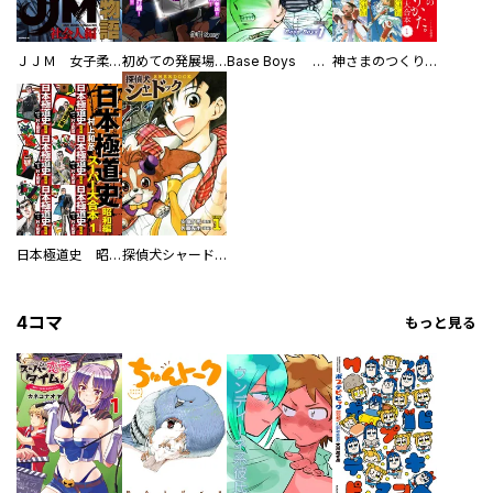
ＪＪＭ 女子柔道部物語 社会人編
初めての発展場 【白抜き修正版】
Base Boys 新装版
神さまのつくりかた。スーパー大合本
日本極道史 昭和編 スーパー大合本
探偵犬シャードック（新装版）
4コマ
もっと見る