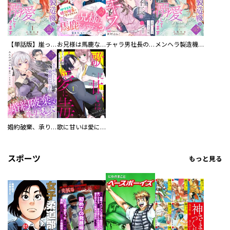
【単話版】崖っぷち令嬢ですが、意地と策略で幸せになります！シリーズ
お兄様は馬鹿なんですか？～地味王女は婚約破棄に巻き込まれる～
チャラ男社長の最愛キス～交際0日ワケあり同棲～
メンヘラ製造機の公爵令息（過保護）が溺愛してきます
婚約破棄、承りました～エリザベートは愛想が尽きた～
歌に甘いは愛に毒
スポーツ
もっと見る