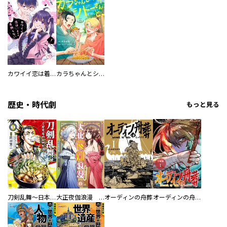
カワイイ恋は着飾らない
カラちゃんとシトーさんと、 【分冊版】
歴史・時代劇
もっと見る
刀剣乱舞～日本号つれづれ酒～
大正夜伽浪漫 －金曜日の花嫁—
オーディンの舟葬
オーディンの舟葬 分冊版