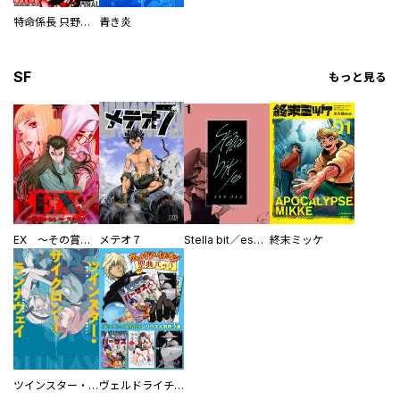
特命係長 只野仁ファイナル 愛蔵版
青き炎
SF
もっと見る
EX ～その賞金稼ぎは、世界の出口を探す～【単行本版】
メテオ７
Stella bit／es【単話版】
終末ミッケ
ツインスター・サイクロン・ランナウェイ
ヴェルドライチオシ聖典パック 『転スラ』ミニ画集付き シリウス人気作３選