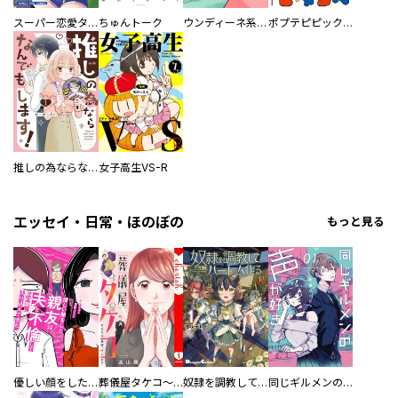
スーパー恋愛タイム！～現場でドＳな彼女は自宅でデレる～
ちゅんトーク
ウンディーネ系彼氏
ポプテピピック SEASON EIGHT
推しの為ならなんでもします！
女子高生VS-R
エッセイ・日常・ほのぼの
もっと見る
優しい顔をした親友は、夫と不倫して私の家に入り込んできた。
葬儀屋タケコ～あなたの最期、叶えます【電子単行本版】
奴隷を調教してハーレム作る
同じギルメンの声が好き