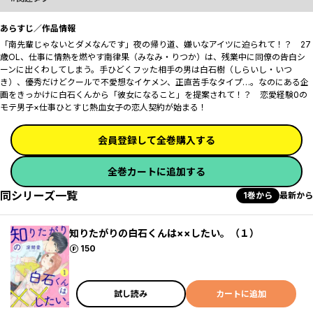
あらすじ／作品情報
「南先輩じゃないとダメなんです」夜の帰り道、嫌いなアイツに迫られて――！？ 27
歳OL、仕事に情熱を燃やす南律果（みなみ・りつか）は、残業中に同僚の告白シ
ーンに出くわしてしまう。手ひどくフッた相手の男は白石樹（しらいし・いつ
き）、優秀だけどクールで不愛想なイケメン、正直苦手なタイプ…。なのにある企
画をきっかけに白石くんから「彼女になること」を提案されて！？ 恋愛経験0の
モテ男子×仕事ひとすじ熱血女子の恋人契約が始まる――！
会員登録して全巻購入する
全巻カートに追加する
同シリーズ一覧
1巻から
最新から
知りたがりの白石くんは××したい。（１）
ポイント
150
試し読み
カートに追加