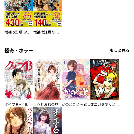
増補改訂版 学研まんが NEW世界の歴史 別巻 人物学習事典
増補改訂版 学研まんが NEW世界の歴史 別巻 世界遺産学習事典
怪奇・ホラー
もっと見る
タイプＢ～48時間後、致死率100％～【単話】
百々とお狐の見習い巫女生活【単行本版】
かのとこと～武蔵花町怪話譚～ 【連載版】
死ニガミ少女とスマホ神