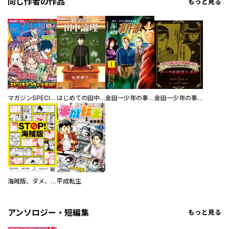
同じ作者の作品
もっと見る
マガジンSPECIAL
はじめての田中論理
金田一少年の事件簿外伝 犯人たちの事件簿
金田一少年の事件簿と犯人たちの事件簿 一つにまとめちゃいました。
海賊版、ダメ、絶対。～「STOP！ 海賊版」漫画描きおろし16作品集～
平成転生
アンソロジー・短編集
もっと見る