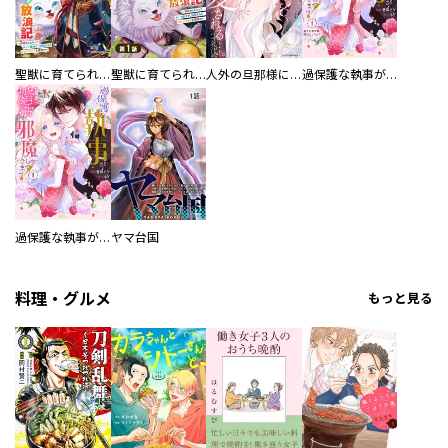
聖獣に育てられた少年の異世界ゆるり放浪記～神様からもらったチート魔法で、仲間たちとスローライフを満喫中～
聖獣に育てられた少年の異世界ゆるり放浪記～神様からもらったチート魔法で、仲間たちとスローライフを満喫中～【分冊版】
人外の旦那様に娶られ毎晩ナカまで愛される…。アンソロジー
過保護な執事が私の婚活を邪魔してきます！ 分冊版
過保護な執事が私の婚活を邪魔してきます！
ヤマ台国
料理・グルメ
もっと見る