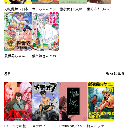
刀剣乱舞～日本号つれづれ酒～
カラちゃんとシトーさんと、 【分冊版】
働き女子3人のおうち晩酌
働くふたりのごほうび飯
異世界ちゃんこ～横綱目前に召喚されたんだが～ 【連載版】
僕と嫁さんとお酒の関係
SF
もっと見る
EX ～その賞金稼ぎは、世界の出口を探す～【単行本版】
メテオ７
Stella bit／es【単話版】
終末ミッケ