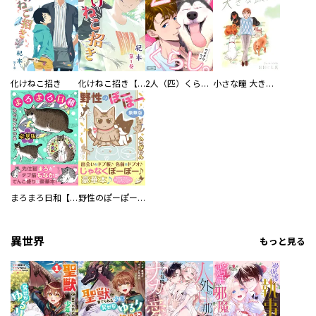
化けねこ招き
化けねこ招き【描きおろし付合冊版】
2人（匹）くらし。
小さな瞳 大きな鼓動
まろまろ日和【豪華版】
野性のぽーぽー【豪華版】
異世界
もっと見る