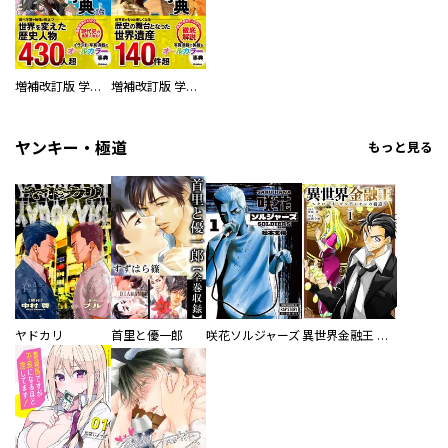
増補改訂版 学研まんが NEW世界の歴史 別巻 人物学習事典
増補改訂版 学研まんが NEW世界の歴史 別巻 世界遺産学習事典
ヤンキー・極道
もっと見る
ヤドカリ
首里と優一郎
咲花ソルジャーズ
異世界金融王 ～クローネ・ゴルディオンの覇道～