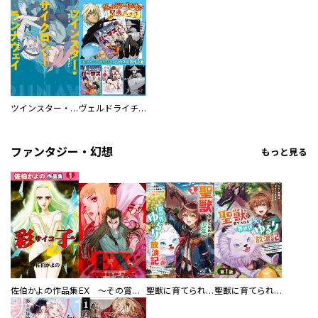
ツインスター・サイクロン・ランナウェイ
ヴェルドライチオシ聖典パック 『転スラ』ミニ画集付き シリウス人気作３選
ファンタジー・幻想
もっと見る
佐伯かよの作品集
EX ～その賞金稼ぎは、世界の出口を探す～【単行本版】
聖獣に育てられた少年の異世界ゆるり放浪記～神様からもらったチート魔法で、仲間たちとスローライフを満喫中～
聖獣に育てられた少年の異世界ゆるり放浪記～神様からもらったチート魔法で、仲間たちとスローライフを満喫中～【分冊版】