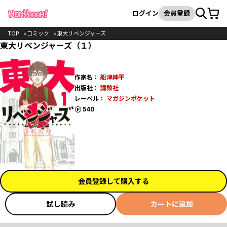
カート
検索
ログイン
会員登録
TOP
コミック
東大リベンジャーズ
東大リベンジャーズ（１）
作家名：
船津紳平
出版社：
講談社
レーベル：
マガジンポケット
ポイント
540
会員登録して購入する
試し読み
カートに追加