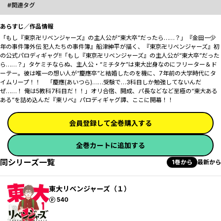
関連タグ
あらすじ／作品情報
「もし『東京卍リベンジャーズ』の主人公が“東大卒”だったら……？」『金田一少
年の事件簿外伝 犯人たちの事件簿』船津紳平が描く、『東京卍リベンジャーズ』初
の公式パロディギャグ!!「もし『東京卍リベンジャーズ』の主人公が“東大卒”だった
ら……？」タケミチならぬ、主人公・“ミチタケ”は東大出身なのにフリーター＆ド
ーテー。彼は唯一の想い人が“慶應卒”と結婚したのを機に、7年前の大学時代にタ
イムリープ！！ 「慶應(あいつら)……受験で…3科目しか勉強してないんだ
ぜ……！ 俺は5教科7科目だ！！」オリ合宿、開成、パ長などなど至極の“東大ある
ある”を詰め込んだ『東リベ』パロディギャグ譚、ここに開幕！！
会員登録して全巻購入する
全巻カートに追加する
同シリーズ一覧
1巻から
最新から
東大リベンジャーズ（１）
ポイント
540