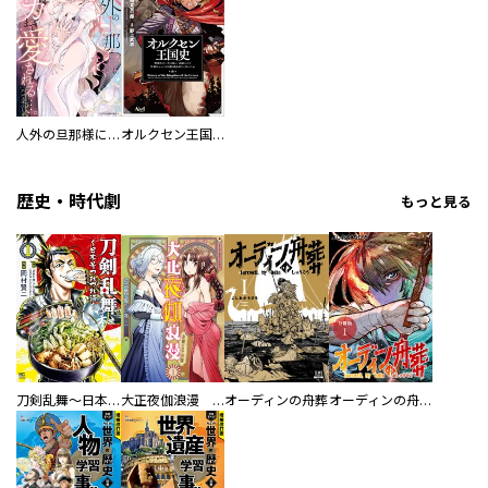
人外の旦那様に娶られ毎晩ナカまで愛される…。アンソロジー
オルクセン王国史
歴史・時代劇
もっと見る
刀剣乱舞～日本号つれづれ酒～
大正夜伽浪漫 －金曜日の花嫁—
オーディンの舟葬
オーディンの舟葬 分冊版