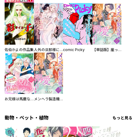
佐伯かよの作品集
人外の旦那様に娶られ毎晩ナカまで愛される…。アンソロジー
comic Picky
【単話版】崖っぷち令嬢ですが、意地と策略で幸せになります！シリーズ
お兄様は馬鹿なんですか？～地味王女は婚約破棄に巻き込まれる～
メンヘラ製造機の公爵令息（過保護）が溺愛してきます
動物・ペット・植物
もっと見る